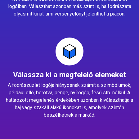
logóiban. Választhat azonban más színt is, ha fodrászata
olyasmit kínál, ami versenyelőnyt jelenthet a piacon.
Válassza ki a megfelelő elemeket
A fodrászüzlet logója hiányosnak számít a szimbólumok,
például olló, borotva, penge, nyírógép, fésű stb. nélkül. A
határozott megjelenés érdekében azonban kiválaszthatja a
haj vagy szakáll alakú ikonokat is, amelyek szintén
beszélhetnek a márkád.