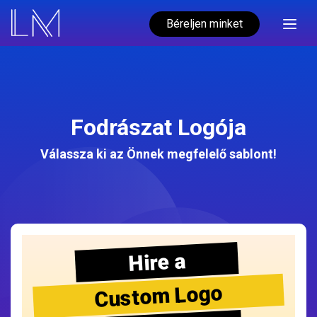
Béreljen minket
Fodrászat Logója
Válassza ki az Önnek megfelelő sablont!
Hire a
Custom Logo