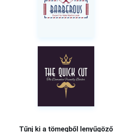
Tűnj ki a tömegből lenyűgöző