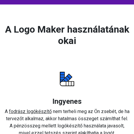
A Logo Maker használatának
okai
Ingyenes
A
fodrász logókészítő
nem terheli meg az Ön zsebét, de ha
tervezőt alkalmaz, akkor hatalmas összeget számíthat fel.
A pénzösszeg mellett logókészítő használata javasolt,
mivel ezzel tetszés szerint alakíthatja a logót.