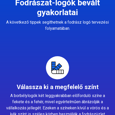
Fodrászat-logók bevált
gyakorlatai
A következő tippek segíthetnek a fodrász logó tervezési
folyamatában.
Válassza ki a megfelelő színt
A borbélylogók két leggyakrabban előforduló színe a
fekete és a fehér, mivel egyértelműen ábrázolják a
vállalkozás jellegét. Ezeken a színeken kívül a vörös és a
kék színt is széles körben használják a fodrászüzlet