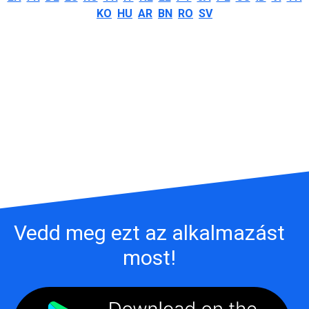
KO
HU
AR
BN
RO
SV
Vedd meg ezt az alkalmazást
most!