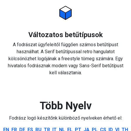
Változatos betűtípusok
A fodrászat ügyfeleitől függően számos betűtípust
használhat. A Serif betűtípussal retro hangulatot
kölcsönözhet logójának a freestyle tömeg számára. Egy
hivatalos fodrásznak modern vagy Sans-Serif betűtípust
kell választania.
Több Nyelv
Fodrász logó készítőnk különböző nyelveken érhető el:
EN
FR
DE
ES
RU
TR
IT
NL
EL
PT
JA
PL
CS
ID
VI
TH