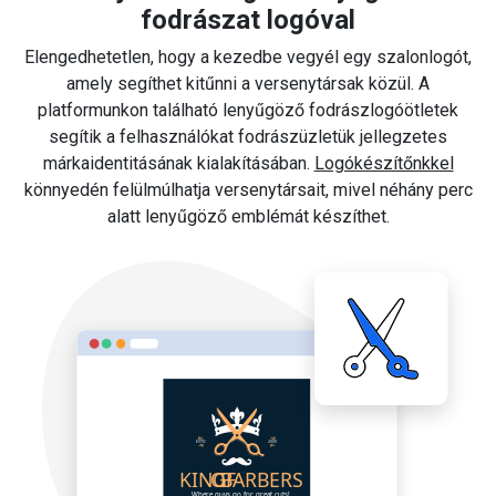
fodrászat logóval
Elengedhetetlen, hogy a kezedbe vegyél egy szalonlogót,
amely segíthet kitűnni a versenytársak közül. A
platformunkon található lenyűgöző fodrászlogóötletek
segítik a felhasználókat fodrászüzletük jellegzetes
márkaidentitásának kialakításában.
Logókészítőnkkel
könnyedén felülmúlhatja versenytársait, mivel néhány perc
alatt lenyűgöző emblémát készíthet.