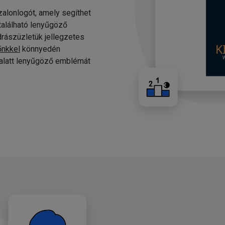
alonlogót, amely segíthet
 található lenyűgöző
drászüzletük jellegzetes
őnkkel
könnyedén
c alatt lenyűgöző emblémát