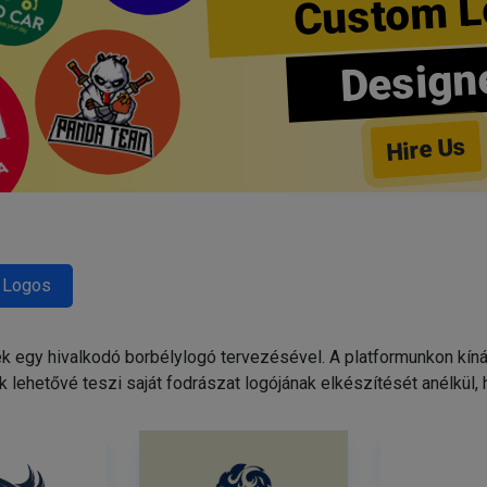
Custom L
Design
Hire Us
 Logos
egy hivalkodó borbélylogó tervezésével. A platformunkon kínált
 lehetővé teszi saját fodrászat logójának elkészítését anélkül,