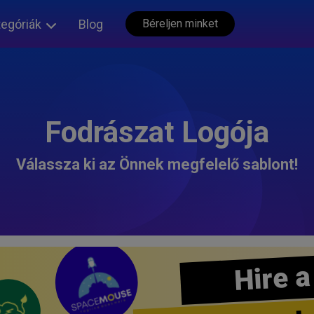
tegóriák
Blog
Béreljen minket
Fodrászat Logója
Válassza ki az Önnek megfelelő sablont!
Hire a