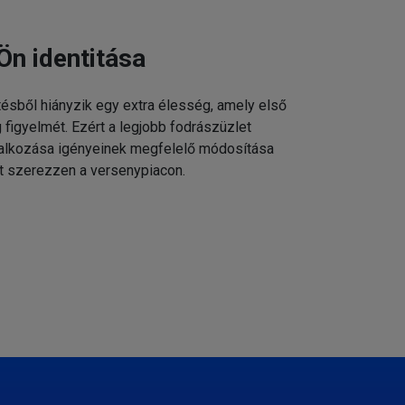
Ön identitása
tésből hiányzik egy extra élesség, amely első
g figyelmét. Ezért a legjobb fodrászüzlet
állalkozása igényeinek megfelelő módosítása
t szerezzen a versenypiacon.