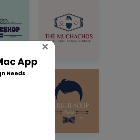
Close
×
 Mac App
gn Needs