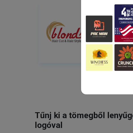
Tűnj ki a tömegből lenyű
logóval