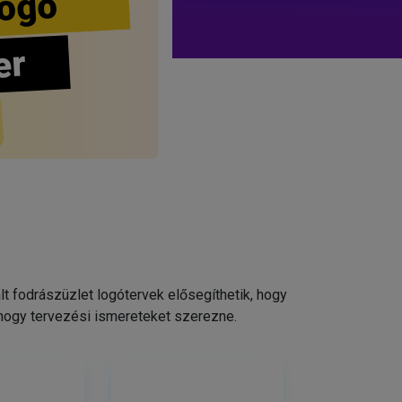
ogo
er
 fodrászüzlet logótervek elősegíthetik, hogy
 hogy tervezési ismereteket szerezne.