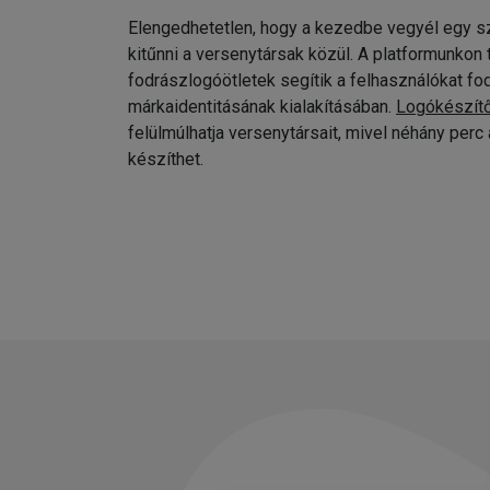
Elengedhetetlen, hogy a kezedbe vegyél egy sz
kitűnni a versenytársak közül. A platformunkon
fodrászlogóötletek segítik a felhasználókat fo
márkaidentitásának kialakításában.
Logókészít
felülmúlhatja versenytársait, mivel néhány per
készíthet.