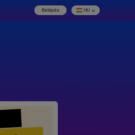
Belépés
HU