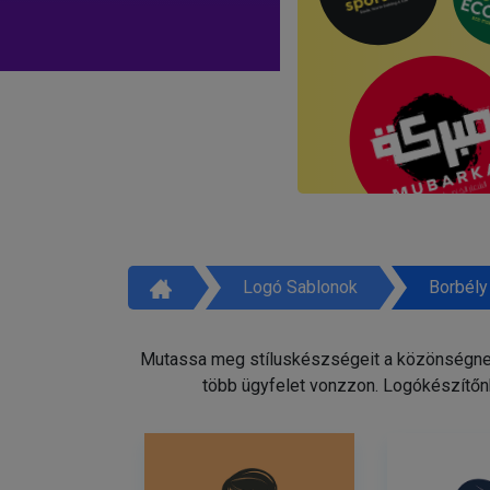
Logó Sablonok
Borbély
Mutassa meg stíluskészségeit a közönségnek 
több ügyfelet vonzzon. Logókészítőnk