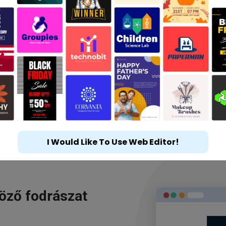
I Would Like To Use Web Editor!
göző fodrászat