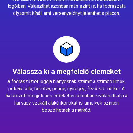
logóiban. Választhat azonban más színt is, ha fodrászata
olyasmit kínál, ami versenyelőnyt jelenthet a piacon.
Válassza ki a megfelelő elemeket
A fodrászüzlet logója hiányosnak számít a szimbólumok,
például olló, borotva, penge, nyírógép, fésű stb. nélkül. A
határozott megjelenés érdekében azonban kiválaszthatja a
haj vagy szakáll alakú ikonokat is, amelyek szintén
beszélhetnek a márkád.