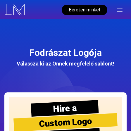
Béreljen minket
Fodrászat Logója
Válassza ki az Önnek megfelelő sablont!
Hire a
Custom Logo