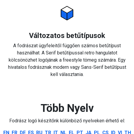
Változatos betűtípusok
A fodrászat ügyfeleitől függően számos betűtípust
használhat. A Serif betűtípussal retro hangulatot
kölcsönözhet logójának a freestyle tömeg számára. Egy
hivatalos fodrásznak modern vagy Sans-Serif betűtípust
kell választania.
Több Nyelv
Fodrász logó készítőnk különböző nyelveken érhető el:
EN
FR
DE
ES
RU
TR
IT
NL
EL
PT
JA
PL
CS
ID
VI
TH