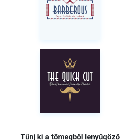
Tűnj ki a tömegből lenyűgöző