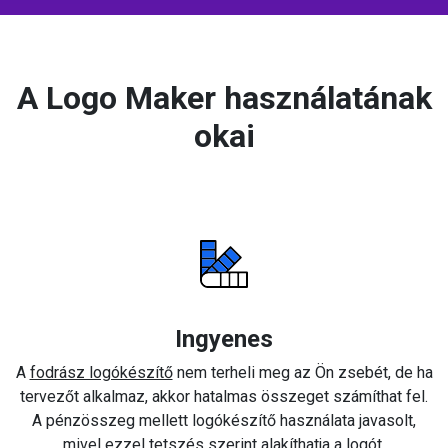
A Logo Maker használatának
okai
Ingyenes
A
fodrász logókészítő
nem terheli meg az Ön zsebét, de ha
tervezőt alkalmaz, akkor hatalmas összeget számíthat fel.
A pénzösszeg mellett logókészítő használata javasolt,
mivel ezzel tetszés szerint alakíthatja a logót.