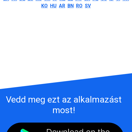
KO
HU
AR
BN
RO
SV
Vedd meg ezt az alkalmazást
most!