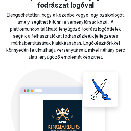
fodrászat logóval
Elengedhetetlen, hogy a kezedbe vegyél egy szalonlogót,
amely segíthet kitűnni a versenytársak közül. A
platformunkon található lenyűgöző fodrászlogóötletek
segítik a felhasználókat fodrászüzletük jellegzetes
márkaidentitásának kialakításában.
Logókészítőnkkel
könnyedén felülmúlhatja versenytársait, mivel néhány perc
alatt lenyűgöző emblémát készíthet.