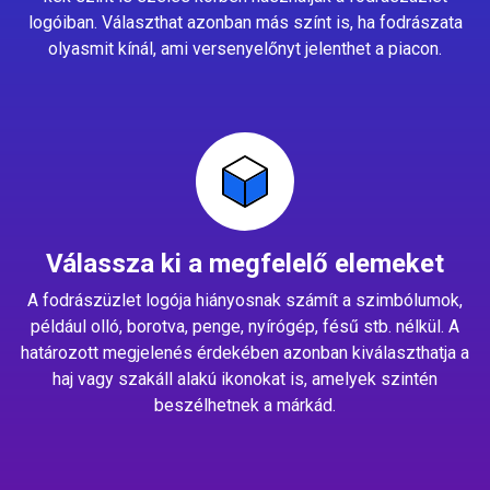
logóiban. Választhat azonban más színt is, ha fodrászata
olyasmit kínál, ami versenyelőnyt jelenthet a piacon.
Válassza ki a megfelelő elemeket
A fodrászüzlet logója hiányosnak számít a szimbólumok,
például olló, borotva, penge, nyírógép, fésű stb. nélkül. A
határozott megjelenés érdekében azonban kiválaszthatja a
haj vagy szakáll alakú ikonokat is, amelyek szintén
beszélhetnek a márkád.