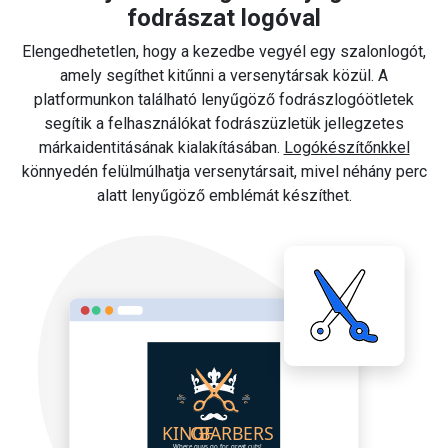
fodrászat logóval
Elengedhetetlen, hogy a kezedbe vegyél egy szalonlogót,
amely segíthet kitűnni a versenytársak közül. A
platformunkon található lenyűgöző fodrászlogóötletek
segítik a felhasználókat fodrászüzletük jellegzetes
márkaidentitásának kialakításában.
Logókészítőnkkel
könnyedén felülmúlhatja versenytársait, mivel néhány perc
alatt lenyűgöző emblémát készíthet.