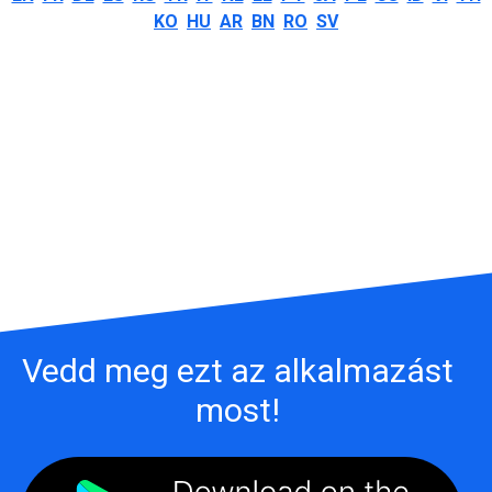
KO
HU
AR
BN
RO
SV
Vedd meg ezt az alkalmazást
most!