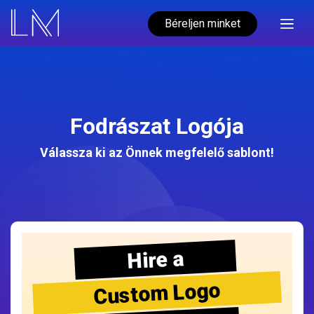
Béreljen minket
Fodrászat Logója
Válassza ki az Önnek megfelelő sablont!
Hire a
Custom Logo