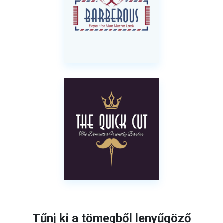
Tűnj ki a tömegből lenyűgöző