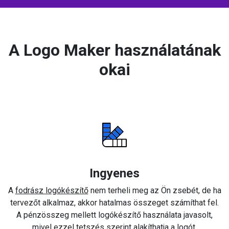
A Logo Maker használatának
okai
Ingyenes
A
fodrász logókészítő
nem terheli meg az Ön zsebét, de ha
tervezőt alkalmaz, akkor hatalmas összeget számíthat fel.
A pénzösszeg mellett logókészítő használata javasolt,
mivel ezzel tetszés szerint alakíthatja a logót.