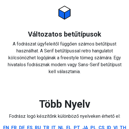
Változatos betűtípusok
A fodrászat ügyfeleitől függően számos betűtípust
használhat. A Serif betűtípussal retro hangulatot
kölcsönözhet logójának a freestyle tömeg számára. Egy
hivatalos fodrásznak modern vagy Sans-Serif betűtípust
kell választania.
Több Nyelv
Fodrász logó készítőnk különböző nyelveken érhető el:
EN
FR
DE
ES
RU
TR
IT
NL
EL
PT
JA
PL
CS
ID
VI
TH