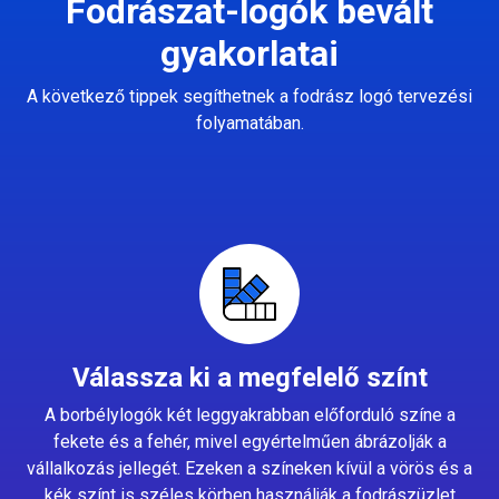
Fodrászat-logók bevált
gyakorlatai
A következő tippek segíthetnek a fodrász logó tervezési
folyamatában.
Válassza ki a megfelelő színt
A borbélylogók két leggyakrabban előforduló színe a
fekete és a fehér, mivel egyértelműen ábrázolják a
vállalkozás jellegét. Ezeken a színeken kívül a vörös és a
kék színt is széles körben használják a fodrászüzlet