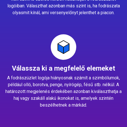
logóiban. Választhat azonban más színt is, ha fodrászata
olyasmit kínál, ami versenyelőnyt jelenthet a piacon.
Válassza ki a megfelelő elemeket
A fodrászüzlet logója hiányosnak számít a szimbólumok,
például olló, borotva, penge, nyírógép, fésű stb. nélkül. A
határozott megjelenés érdekében azonban kiválaszthatja a
haj vagy szakáll alakú ikonokat is, amelyek szintén
beszélhetnek a márkád.