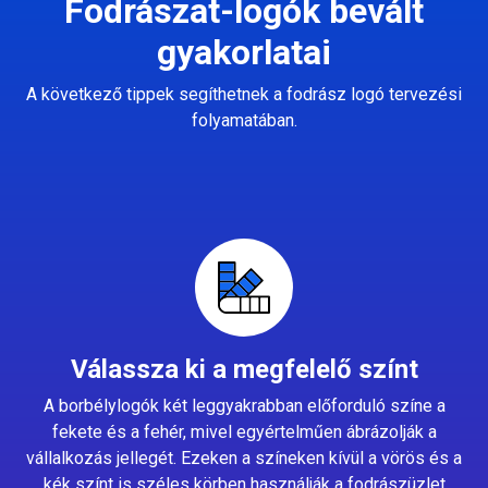
Fodrászat-logók bevált
gyakorlatai
A következő tippek segíthetnek a fodrász logó tervezési
folyamatában.
Válassza ki a megfelelő színt
A borbélylogók két leggyakrabban előforduló színe a
fekete és a fehér, mivel egyértelműen ábrázolják a
vállalkozás jellegét. Ezeken a színeken kívül a vörös és a
kék színt is széles körben használják a fodrászüzlet