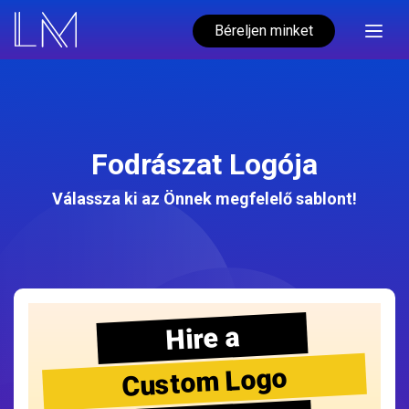
Béreljen minket
Fodrászat Logója
Válassza ki az Önnek megfelelő sablont!
Hire a
Custom Logo