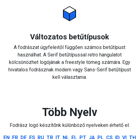
Változatos betűtípusok
A fodrászat ügyfeleitől függően számos betűtípust
használhat. A Serif betűtípussal retro hangulatot
kölcsönözhet logójának a freestyle tömeg számára. Egy
hivatalos fodrásznak modern vagy Sans-Serif betűtípust
kell választania.
Több Nyelv
Fodrász logó készítőnk különböző nyelveken érhető el:
EN
FR
DE
ES
RU
TR
IT
NL
EL
PT
JA
PL
CS
ID
VI
TH