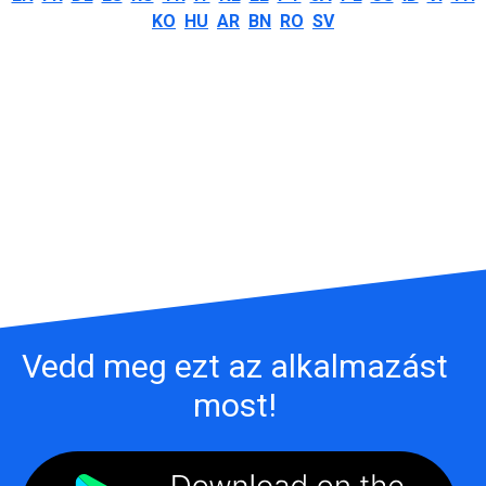
KO
HU
AR
BN
RO
SV
Vedd meg ezt az alkalmazást
most!