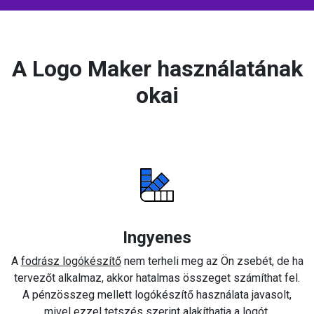
A Logo Maker használatának
okai
Ingyenes
A
fodrász logókészítő
nem terheli meg az Ön zsebét, de ha
tervezőt alkalmaz, akkor hatalmas összeget számíthat fel.
A pénzösszeg mellett logókészítő használata javasolt,
mivel ezzel tetszés szerint alakíthatja a logót.