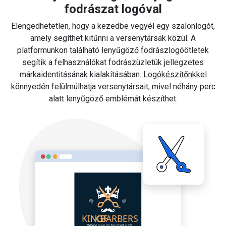
fodrászat logóval
Elengedhetetlen, hogy a kezedbe vegyél egy szalonlogót,
amely segíthet kitűnni a versenytársak közül. A
platformunkon található lenyűgöző fodrászlogóötletek
segítik a felhasználókat fodrászüzletük jellegzetes
márkaidentitásának kialakításában.
Logókészítőnkkel
könnyedén felülmúlhatja versenytársait, mivel néhány perc
alatt lenyűgöző emblémát készíthet.