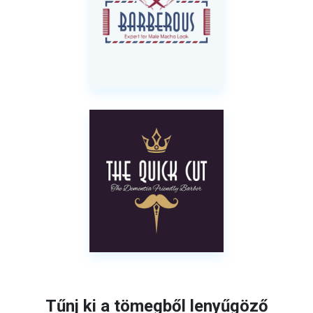
Tűnj ki a tömegből lenyűgöző