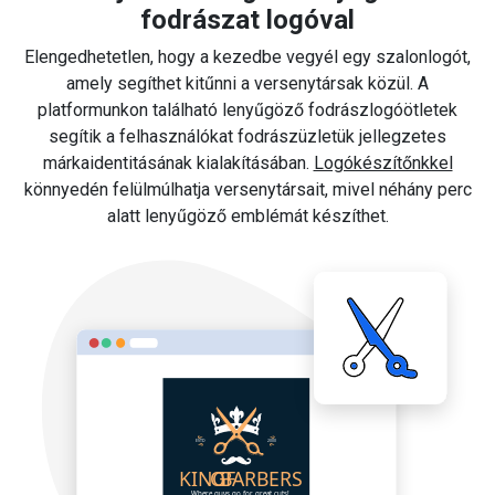
fodrászat logóval
Elengedhetetlen, hogy a kezedbe vegyél egy szalonlogót,
amely segíthet kitűnni a versenytársak közül. A
platformunkon található lenyűgöző fodrászlogóötletek
segítik a felhasználókat fodrászüzletük jellegzetes
márkaidentitásának kialakításában.
Logókészítőnkkel
könnyedén felülmúlhatja versenytársait, mivel néhány perc
alatt lenyűgöző emblémát készíthet.