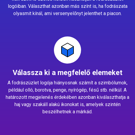
logóiban. Választhat azonban más színt is, ha fodrászata
olyasmit kínál, ami versenyelőnyt jelenthet a piacon.
Válassza ki a megfelelő elemeket
A fodrászüzlet logója hiányosnak számít a szimbólumok,
például olló, borotva, penge, nyírógép, fésű stb. nélkül. A
határozott megjelenés érdekében azonban kiválaszthatja a
haj vagy szakáll alakú ikonokat is, amelyek szintén
beszélhetnek a márkád.