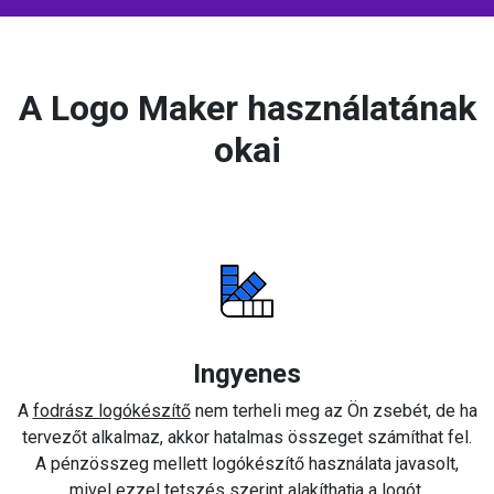
A Logo Maker használatának
okai
Ingyenes
A
fodrász logókészítő
nem terheli meg az Ön zsebét, de ha
tervezőt alkalmaz, akkor hatalmas összeget számíthat fel.
A pénzösszeg mellett logókészítő használata javasolt,
mivel ezzel tetszés szerint alakíthatja a logót.