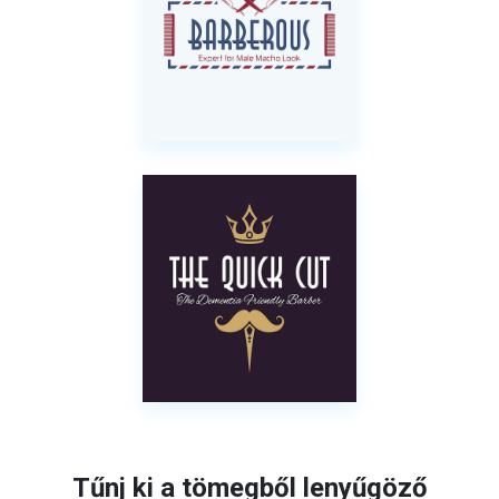
Tűnj ki a tömegből lenyűgöző