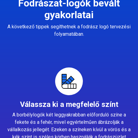
Fodrászat-logók bevált
gyakorlatai
A következő tippek segíthetnek a fodrász logó tervezési
folyamatában.
Válassza ki a megfelelő színt
A borbélylogók két leggyakrabban előforduló színe a
fekete és a fehér, mivel egyértelműen ábrázolják a
vállalkozás jellegét. Ezeken a színeken kívül a vörös és a
kék színt is széles körben használják a fodrászüzlet