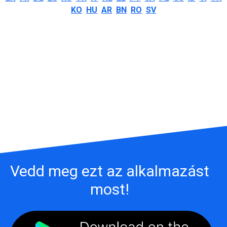
KO
HU
AR
BN
RO
SV
Vedd meg ezt az alkalmazást
most!