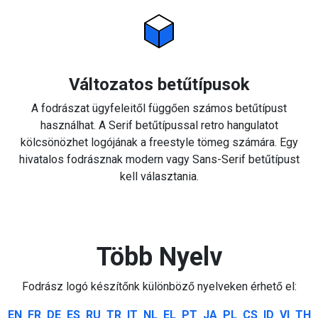
Változatos betűtípusok
A fodrászat ügyfeleitől függően számos betűtípust
használhat. A Serif betűtípussal retro hangulatot
kölcsönözhet logójának a freestyle tömeg számára. Egy
hivatalos fodrásznak modern vagy Sans-Serif betűtípust
kell választania.
Több Nyelv
Fodrász logó készítőnk különböző nyelveken érhető el:
EN
FR
DE
ES
RU
TR
IT
NL
EL
PT
JA
PL
CS
ID
VI
TH