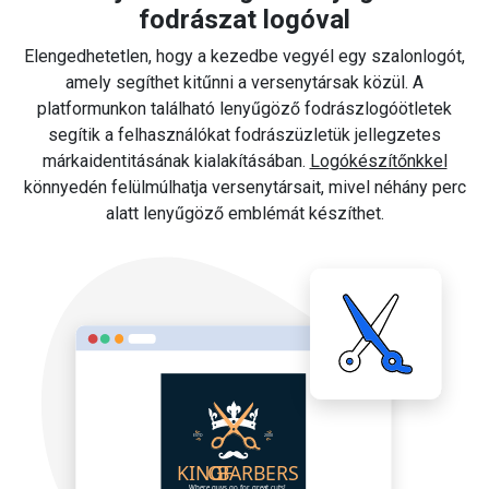
fodrászat logóval
Elengedhetetlen, hogy a kezedbe vegyél egy szalonlogót,
amely segíthet kitűnni a versenytársak közül. A
platformunkon található lenyűgöző fodrászlogóötletek
segítik a felhasználókat fodrászüzletük jellegzetes
márkaidentitásának kialakításában.
Logókészítőnkkel
könnyedén felülmúlhatja versenytársait, mivel néhány perc
alatt lenyűgöző emblémát készíthet.