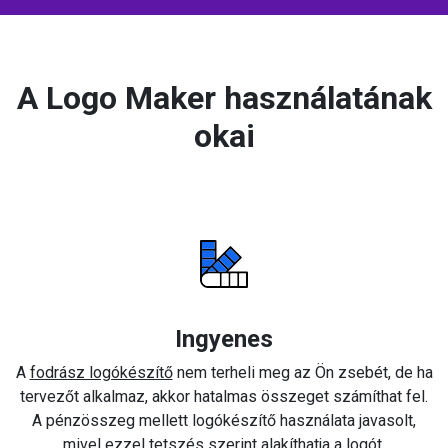
A Logo Maker használatának
okai
Ingyenes
A
fodrász logókészítő
nem terheli meg az Ön zsebét, de ha
tervezőt alkalmaz, akkor hatalmas összeget számíthat fel.
A pénzösszeg mellett logókészítő használata javasolt,
mivel ezzel tetszés szerint alakíthatja a logót.