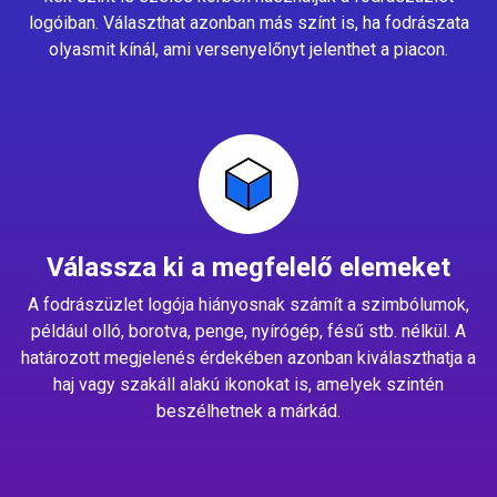
logóiban. Választhat azonban más színt is, ha fodrászata
olyasmit kínál, ami versenyelőnyt jelenthet a piacon.
Válassza ki a megfelelő elemeket
A fodrászüzlet logója hiányosnak számít a szimbólumok,
például olló, borotva, penge, nyírógép, fésű stb. nélkül. A
határozott megjelenés érdekében azonban kiválaszthatja a
haj vagy szakáll alakú ikonokat is, amelyek szintén
beszélhetnek a márkád.