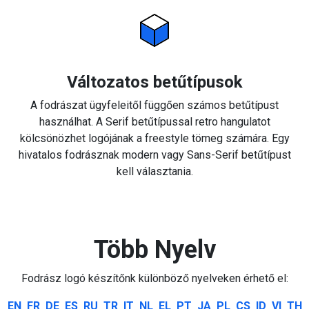
Változatos betűtípusok
A fodrászat ügyfeleitől függően számos betűtípust
használhat. A Serif betűtípussal retro hangulatot
kölcsönözhet logójának a freestyle tömeg számára. Egy
hivatalos fodrásznak modern vagy Sans-Serif betűtípust
kell választania.
Több Nyelv
Fodrász logó készítőnk különböző nyelveken érhető el:
EN
FR
DE
ES
RU
TR
IT
NL
EL
PT
JA
PL
CS
ID
VI
TH