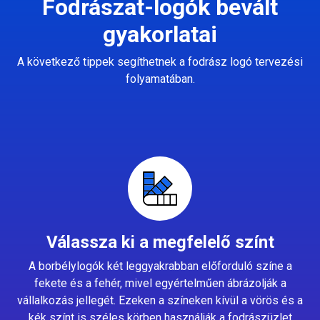
Fodrászat-logók bevált
gyakorlatai
A következő tippek segíthetnek a fodrász logó tervezési
folyamatában.
Válassza ki a megfelelő színt
A borbélylogók két leggyakrabban előforduló színe a
fekete és a fehér, mivel egyértelműen ábrázolják a
vállalkozás jellegét. Ezeken a színeken kívül a vörös és a
kék színt is széles körben használják a fodrászüzlet