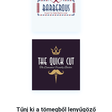
Tűnj ki a tömegből lenyűgöző