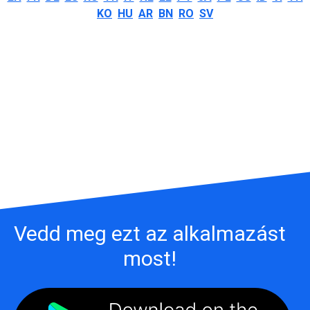
KO
HU
AR
BN
RO
SV
Vedd meg ezt az alkalmazást
most!