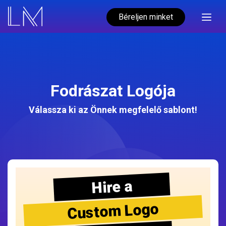
Béreljen minket
Fodrászat Logója
Válassza ki az Önnek megfelelő sablont!
Hire a
Custom Logo