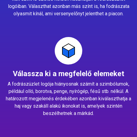
logóiban. Választhat azonban más színt is, ha fodrászata
olyasmit kínál, ami versenyelőnyt jelenthet a piacon.
Válassza ki a megfelelő elemeket
A fodrászüzlet logója hiányosnak számít a szimbólumok,
például olló, borotva, penge, nyírógép, fésű stb. nélkül. A
határozott megjelenés érdekében azonban kiválaszthatja a
haj vagy szakáll alakú ikonokat is, amelyek szintén
beszélhetnek a márkád.