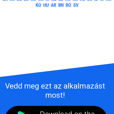
KO
HU
AR
BN
RO
SV
Vedd meg ezt az alkalmazást
most!