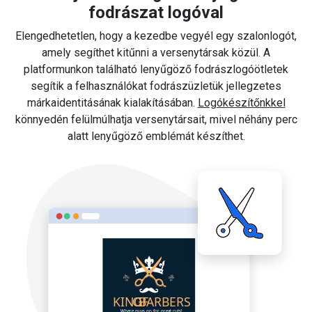
fodrászat logóval
Elengedhetetlen, hogy a kezedbe vegyél egy szalonlogót,
amely segíthet kitűnni a versenytársak közül. A
platformunkon található lenyűgöző fodrászlogóötletek
segítik a felhasználókat fodrászüzletük jellegzetes
márkaidentitásának kialakításában.
Logókészítőnkkel
könnyedén felülmúlhatja versenytársait, mivel néhány perc
alatt lenyűgöző emblémát készíthet.