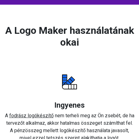
A Logo Maker használatának
okai
Ingyenes
A
fodrász logókészítő
nem terheli meg az Ön zsebét, de ha
tervezőt alkalmaz, akkor hatalmas összeget számíthat fel.
A pénzösszeg mellett logókészítő használata javasolt,
mivel ezzel tetszés szerint alakíthatja a logót.