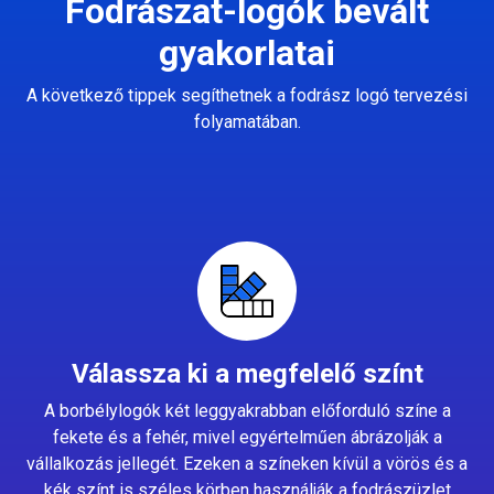
Fodrászat-logók bevált
gyakorlatai
A következő tippek segíthetnek a fodrász logó tervezési
folyamatában.
Válassza ki a megfelelő színt
A borbélylogók két leggyakrabban előforduló színe a
fekete és a fehér, mivel egyértelműen ábrázolják a
vállalkozás jellegét. Ezeken a színeken kívül a vörös és a
kék színt is széles körben használják a fodrászüzlet