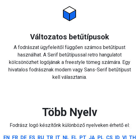
Változatos betűtípusok
A fodrászat ügyfeleitől függően számos betűtípust
használhat. A Serif betűtípussal retro hangulatot
kölcsönözhet logójának a freestyle tömeg számára. Egy
hivatalos fodrásznak modern vagy Sans-Serif betűtípust
kell választania.
Több Nyelv
Fodrász logó készítőnk különböző nyelveken érhető el:
EN
FR
DE
ES
RU
TR
IT
NL
EL
PT
JA
PL
CS
ID
VI
TH