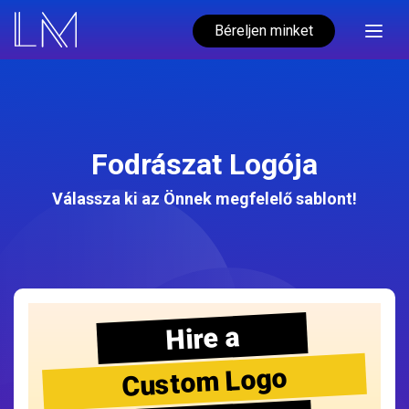
Béreljen minket
Fodrászat Logója
Válassza ki az Önnek megfelelő sablont!
Hire a
Custom Logo