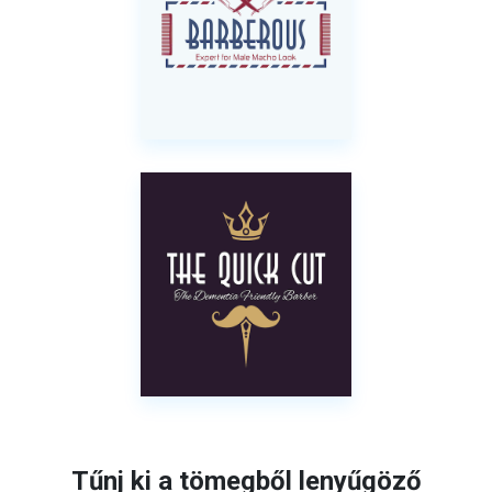
Tűnj ki a tömegből lenyűgöző