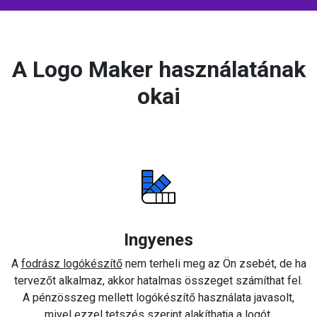
A Logo Maker használatának
okai
Ingyenes
A
fodrász logókészítő
nem terheli meg az Ön zsebét, de ha
tervezőt alkalmaz, akkor hatalmas összeget számíthat fel.
A pénzösszeg mellett logókészítő használata javasolt,
mivel ezzel tetszés szerint alakíthatja a logót.