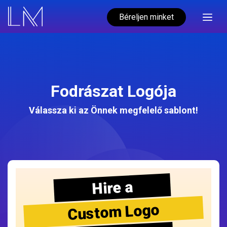
Béreljen minket
Fodrászat Logója
Válassza ki az Önnek megfelelő sablont!
Hire a
Custom Logo