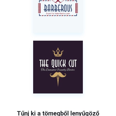
Tűnj ki a tömegből lenyűgöző