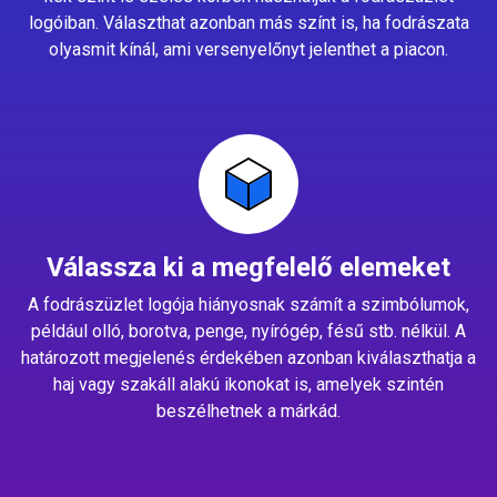
logóiban. Választhat azonban más színt is, ha fodrászata
olyasmit kínál, ami versenyelőnyt jelenthet a piacon.
Válassza ki a megfelelő elemeket
A fodrászüzlet logója hiányosnak számít a szimbólumok,
például olló, borotva, penge, nyírógép, fésű stb. nélkül. A
határozott megjelenés érdekében azonban kiválaszthatja a
haj vagy szakáll alakú ikonokat is, amelyek szintén
beszélhetnek a márkád.