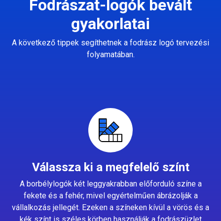
Fodrászat-logók bevált
gyakorlatai
A következő tippek segíthetnek a fodrász logó tervezési
folyamatában.
Válassza ki a megfelelő színt
A borbélylogók két leggyakrabban előforduló színe a
fekete és a fehér, mivel egyértelműen ábrázolják a
vállalkozás jellegét. Ezeken a színeken kívül a vörös és a
kék színt is széles körben használják a fodrászüzlet