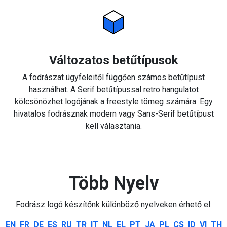
Változatos betűtípusok
A fodrászat ügyfeleitől függően számos betűtípust
használhat. A Serif betűtípussal retro hangulatot
kölcsönözhet logójának a freestyle tömeg számára. Egy
hivatalos fodrásznak modern vagy Sans-Serif betűtípust
kell választania.
Több Nyelv
Fodrász logó készítőnk különböző nyelveken érhető el:
EN
FR
DE
ES
RU
TR
IT
NL
EL
PT
JA
PL
CS
ID
VI
TH