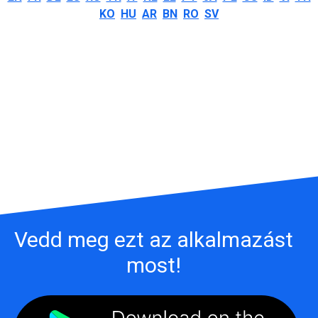
KO
HU
AR
BN
RO
SV
Vedd meg ezt az alkalmazást
most!