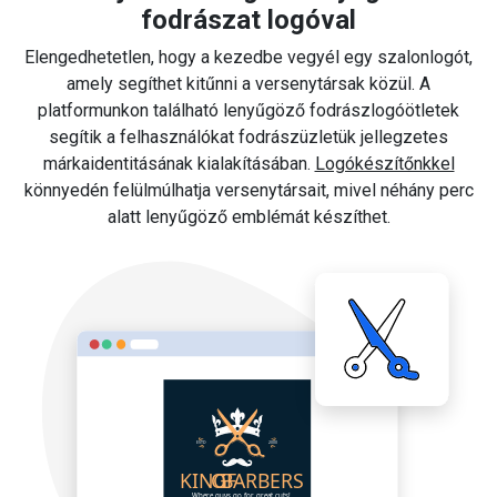
fodrászat logóval
Elengedhetetlen, hogy a kezedbe vegyél egy szalonlogót,
amely segíthet kitűnni a versenytársak közül. A
platformunkon található lenyűgöző fodrászlogóötletek
segítik a felhasználókat fodrászüzletük jellegzetes
márkaidentitásának kialakításában.
Logókészítőnkkel
könnyedén felülmúlhatja versenytársait, mivel néhány perc
alatt lenyűgöző emblémát készíthet.