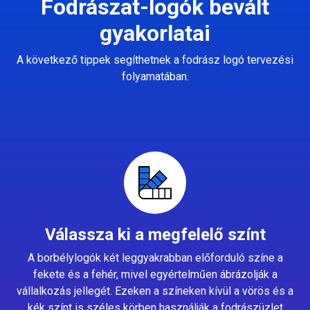
Fodrászat-logók bevált
gyakorlatai
A következő tippek segíthetnek a fodrász logó tervezési
folyamatában.
Válassza ki a megfelelő színt
A borbélylogók két leggyakrabban előforduló színe a
fekete és a fehér, mivel egyértelműen ábrázolják a
vállalkozás jellegét. Ezeken a színeken kívül a vörös és a
kék színt is széles körben használják a fodrászüzlet