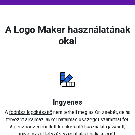
A Logo Maker használatának
okai
Ingyenes
A
fodrász logókészítő
nem terheli meg az Ön zsebét, de ha
tervezőt alkalmaz, akkor hatalmas összeget számíthat fel.
A pénzösszeg mellett logókészítő használata javasolt,
mivel ezzel tetszés szerint alakíthatja a logót.