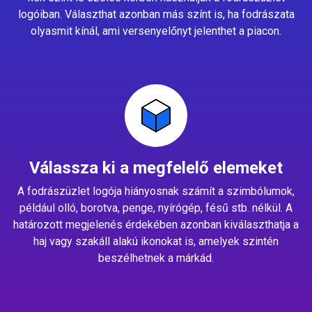
logóiban. Választhat azonban más színt is, ha fodrászata
olyasmit kínál, ami versenyelőnyt jelenthet a piacon.
Válassza ki a megfelelő elemeket
A fodrászüzlet logója hiányosnak számít a szimbólumok,
például olló, borotva, penge, nyírógép, fésű stb. nélkül. A
határozott megjelenés érdekében azonban kiválaszthatja a
haj vagy szakáll alakú ikonokat is, amelyek szintén
beszélhetnek a márkád.