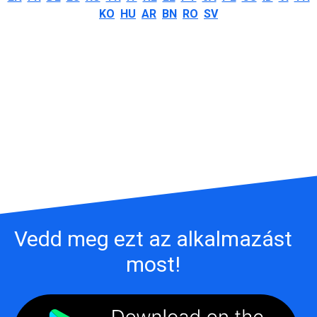
KO
HU
AR
BN
RO
SV
Vedd meg ezt az alkalmazást
most!