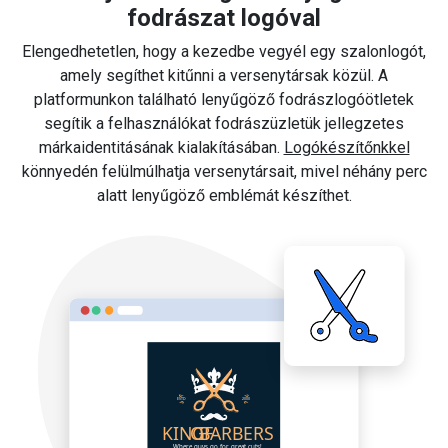
fodrászat logóval
Elengedhetetlen, hogy a kezedbe vegyél egy szalonlogót,
amely segíthet kitűnni a versenytársak közül. A
platformunkon található lenyűgöző fodrászlogóötletek
segítik a felhasználókat fodrászüzletük jellegzetes
márkaidentitásának kialakításában.
Logókészítőnkkel
könnyedén felülmúlhatja versenytársait, mivel néhány perc
alatt lenyűgöző emblémát készíthet.