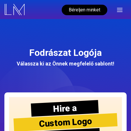
Béreljen minket
Fodrászat Logója
Válassza ki az Önnek megfelelő sablont!
Hire a
Custom Logo