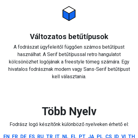
Változatos betűtípusok
A fodrászat ügyfeleitől függően számos betűtípust
használhat. A Serif betűtípussal retro hangulatot
kölcsönözhet logójának a freestyle tömeg számára. Egy
hivatalos fodrásznak modern vagy Sans-Serif betűtípust
kell választania.
Több Nyelv
Fodrász logó készítőnk különböző nyelveken érhető el:
EN
FR
DE
ES
RU
TR
IT
NL
EL
PT
JA
PL
CS
ID
VI
TH