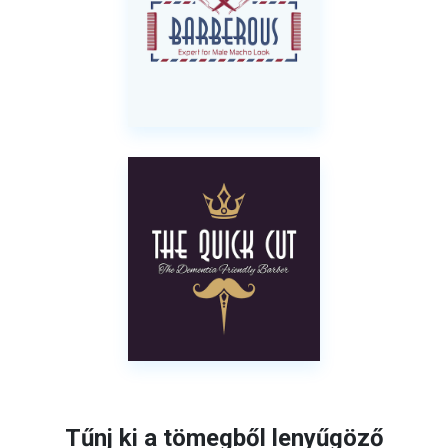
Tűnj ki a tömegből lenyűgöző