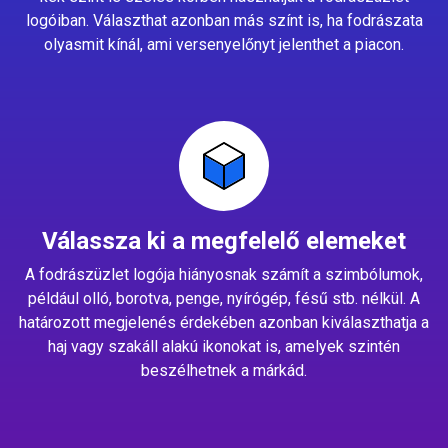
logóiban. Választhat azonban más színt is, ha fodrászata
olyasmit kínál, ami versenyelőnyt jelenthet a piacon.
Válassza ki a megfelelő elemeket
A fodrászüzlet logója hiányosnak számít a szimbólumok,
például olló, borotva, penge, nyírógép, fésű stb. nélkül. A
határozott megjelenés érdekében azonban kiválaszthatja a
haj vagy szakáll alakú ikonokat is, amelyek szintén
beszélhetnek a márkád.