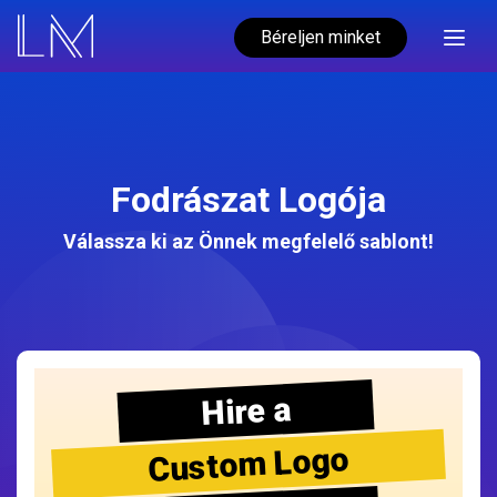
Béreljen minket
Fodrászat Logója
Válassza ki az Önnek megfelelő sablont!
Hire a
Custom Logo