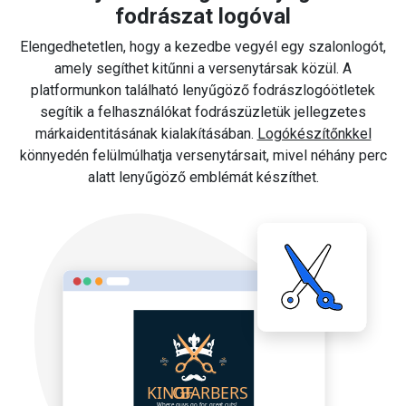
fodrászat logóval
Elengedhetetlen, hogy a kezedbe vegyél egy szalonlogót,
amely segíthet kitűnni a versenytársak közül. A
platformunkon található lenyűgöző fodrászlogóötletek
segítik a felhasználókat fodrászüzletük jellegzetes
márkaidentitásának kialakításában.
Logókészítőnkkel
könnyedén felülmúlhatja versenytársait, mivel néhány perc
alatt lenyűgöző emblémát készíthet.