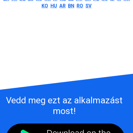
KO
HU
AR
BN
RO
SV
Vedd meg ezt az alkalmazást
most!