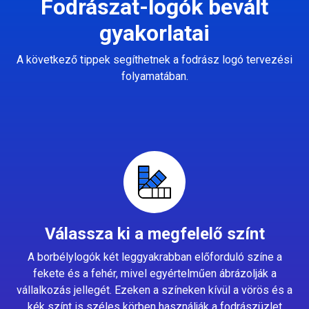
Fodrászat-logók bevált
gyakorlatai
A következő tippek segíthetnek a fodrász logó tervezési
folyamatában.
Válassza ki a megfelelő színt
A borbélylogók két leggyakrabban előforduló színe a
fekete és a fehér, mivel egyértelműen ábrázolják a
vállalkozás jellegét. Ezeken a színeken kívül a vörös és a
kék színt is széles körben használják a fodrászüzlet