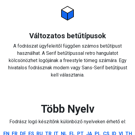
Változatos betűtípusok
A fodrászat ügyfeleitől függően számos betűtípust
használhat. A Serif betűtípussal retro hangulatot
kölcsönözhet logójának a freestyle tömeg számára. Egy
hivatalos fodrásznak modern vagy Sans-Serif betűtípust
kell választania.
Több Nyelv
Fodrász logó készítőnk különböző nyelveken érhető el:
EN
FR
DE
ES
RU
TR
IT
NL
EL
PT
JA
PL
CS
ID
VI
TH