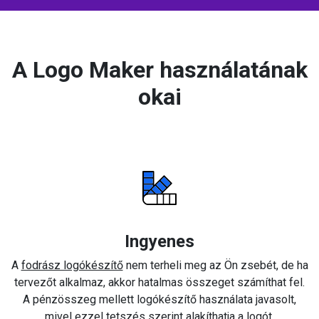
A Logo Maker használatának
okai
Ingyenes
A
fodrász logókészítő
nem terheli meg az Ön zsebét, de ha
tervezőt alkalmaz, akkor hatalmas összeget számíthat fel.
A pénzösszeg mellett logókészítő használata javasolt,
mivel ezzel tetszés szerint alakíthatja a logót.