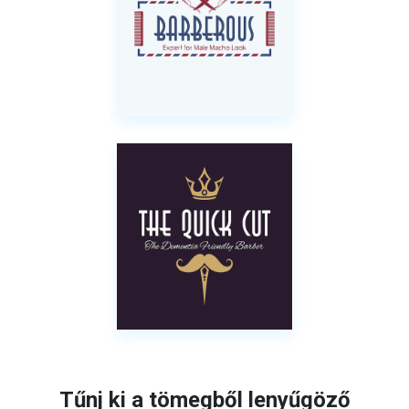
Tűnj ki a tömegből lenyűgöző