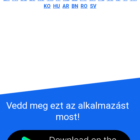
KO
HU
AR
BN
RO
SV
Vedd meg ezt az alkalmazást
most!