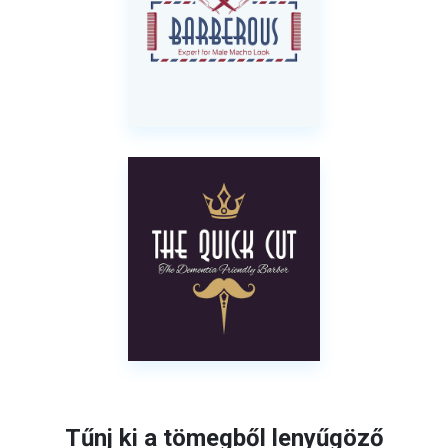
Tűnj ki a tömegből lenyűgöző