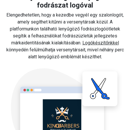
fodrászat logóval
Elengedhetetlen, hogy a kezedbe vegyél egy szalonlogót,
amely segíthet kitűnni a versenytársak közül. A
platformunkon található lenyűgöző fodrászlogóötletek
segítik a felhasználókat fodrászüzletük jellegzetes
márkaidentitásának kialakításában.
Logókészítőnkkel
könnyedén felülmúlhatja versenytársait, mivel néhány perc
alatt lenyűgöző emblémát készíthet.