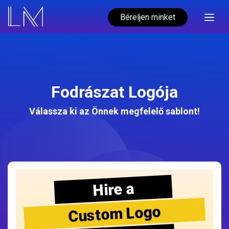
Béreljen minket
Fodrászat Logója
Válassza ki az Önnek megfelelő sablont!
Hire a
Custom Logo