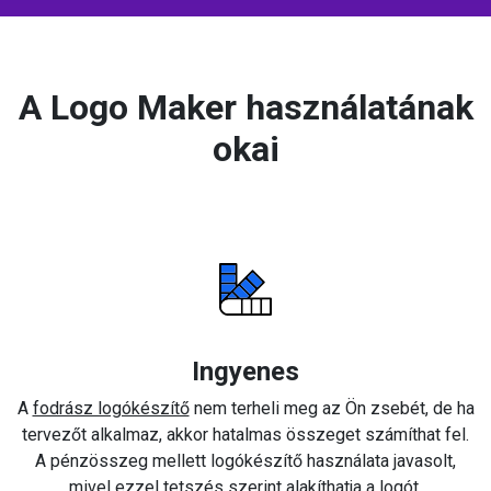
A Logo Maker használatának
okai
Ingyenes
A
fodrász logókészítő
nem terheli meg az Ön zsebét, de ha
tervezőt alkalmaz, akkor hatalmas összeget számíthat fel.
A pénzösszeg mellett logókészítő használata javasolt,
mivel ezzel tetszés szerint alakíthatja a logót.