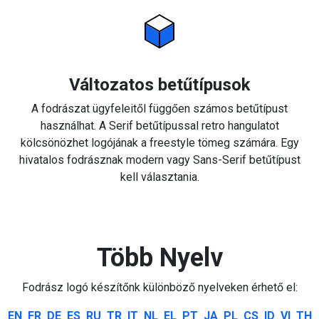
Változatos betűtípusok
A fodrászat ügyfeleitől függően számos betűtípust
használhat. A Serif betűtípussal retro hangulatot
kölcsönözhet logójának a freestyle tömeg számára. Egy
hivatalos fodrásznak modern vagy Sans-Serif betűtípust
kell választania.
Több Nyelv
Fodrász logó készítőnk különböző nyelveken érhető el:
EN
FR
DE
ES
RU
TR
IT
NL
EL
PT
JA
PL
CS
ID
VI
TH