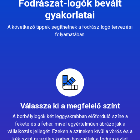
Fodrászat-logók bevált
gyakorlatai
A következő tippek segíthetnek a fodrász logó tervezési
folyamatában.
Válassza ki a megfelelő színt
A borbélylogók két leggyakrabban előforduló színe a
fekete és a fehér, mivel egyértelműen ábrázolják a
vállalkozás jellegét. Ezeken a színeken kívül a vörös és a
kék színt is széles körben használják a fodrászüzlet