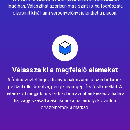
logóiban. Választhat azonban más színt is, ha fodrászata
olyasmit kínál, ami versenyelőnyt jelenthet a piacon.
Válassza ki a megfelelő elemeket
A fodrászüzlet logója hiányosnak számít a szimbólumok,
például olló, borotva, penge, nyírógép, fésű stb. nélkül. A
határozott megjelenés érdekében azonban kiválaszthatja a
haj vagy szakáll alakú ikonokat is, amelyek szintén
beszélhetnek a márkád.