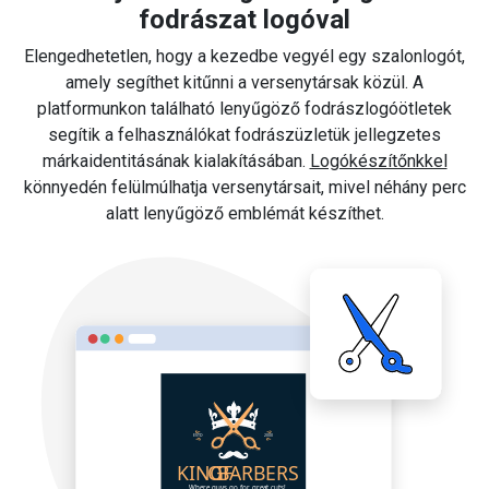
fodrászat logóval
Elengedhetetlen, hogy a kezedbe vegyél egy szalonlogót,
amely segíthet kitűnni a versenytársak közül. A
platformunkon található lenyűgöző fodrászlogóötletek
segítik a felhasználókat fodrászüzletük jellegzetes
márkaidentitásának kialakításában.
Logókészítőnkkel
könnyedén felülmúlhatja versenytársait, mivel néhány perc
alatt lenyűgöző emblémát készíthet.