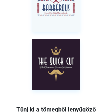
Tűnj ki a tömegből lenyűgöző