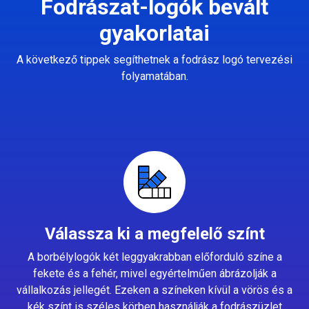
Fodrászat-logók bevált
gyakorlatai
A következő tippek segíthetnek a fodrász logó tervezési
folyamatában.
Válassza ki a megfelelő színt
A borbélylogók két leggyakrabban előforduló színe a
fekete és a fehér, mivel egyértelműen ábrázolják a
vállalkozás jellegét. Ezeken a színeken kívül a vörös és a
kék színt is széles körben használják a fodrászüzlet