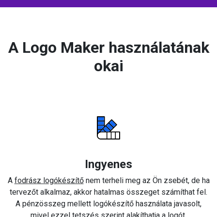
A Logo Maker használatának
okai
Ingyenes
A
fodrász logókészítő
nem terheli meg az Ön zsebét, de ha
tervezőt alkalmaz, akkor hatalmas összeget számíthat fel.
A pénzösszeg mellett logókészítő használata javasolt,
mivel ezzel tetszés szerint alakíthatja a logót.