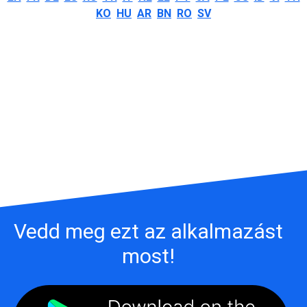
KO
HU
AR
BN
RO
SV
Vedd meg ezt az alkalmazást
most!