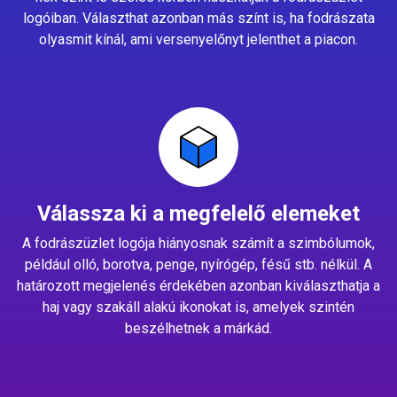
logóiban. Választhat azonban más színt is, ha fodrászata
olyasmit kínál, ami versenyelőnyt jelenthet a piacon.
Válassza ki a megfelelő elemeket
A fodrászüzlet logója hiányosnak számít a szimbólumok,
például olló, borotva, penge, nyírógép, fésű stb. nélkül. A
határozott megjelenés érdekében azonban kiválaszthatja a
haj vagy szakáll alakú ikonokat is, amelyek szintén
beszélhetnek a márkád.