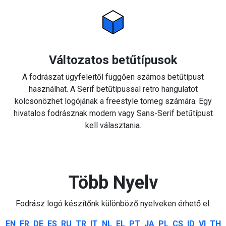
Változatos betűtípusok
A fodrászat ügyfeleitől függően számos betűtípust
használhat. A Serif betűtípussal retro hangulatot
kölcsönözhet logójának a freestyle tömeg számára. Egy
hivatalos fodrásznak modern vagy Sans-Serif betűtípust
kell választania.
Több Nyelv
Fodrász logó készítőnk különböző nyelveken érhető el:
EN
FR
DE
ES
RU
TR
IT
NL
EL
PT
JA
PL
CS
ID
VI
TH