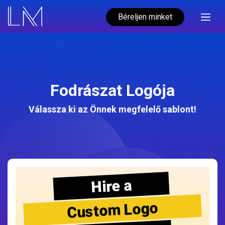
Béreljen minket
Fodrászat Logója
Válassza ki az Önnek megfelelő sablont!
Hire a
Custom Logo