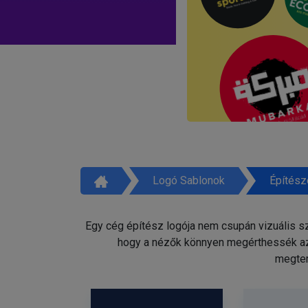
Logó Sablonok
Építész
Egy cég építész logója nem csupán vizuális sz
hogy a nézők könnyen megérthessék az Ö
megter