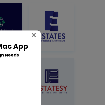
Close
×
 Mac App
gn Needs