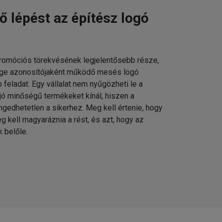
 lépést az építész logó
promóciós törekvésének legjelentősebb része,
cége azonosítójaként működő mesés logó
eladat. Egy vállalat nem nyűgözheti le a
jó minőségű termékeket kínál, hiszen a
gedhetetlen a sikerhez. Meg kell értenie, hogy
g kell magyaráznia a rést, és azt, hogy az
 belőle.