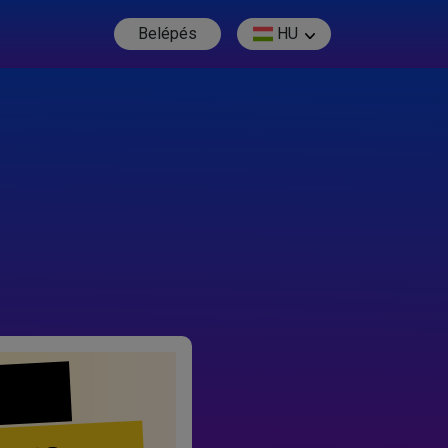
Belépés
HU