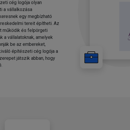
zeti cég logója olyan
 a vállalkozása
keresnek egy megbízható
ereskedelmi tereit építheti. Az
t működik és felpörgeti
k a vállalatoknak, amelyek
vonják be az embereket,
kiváló építészeti cég logója a
zerepet játszik abban, hogy
é.