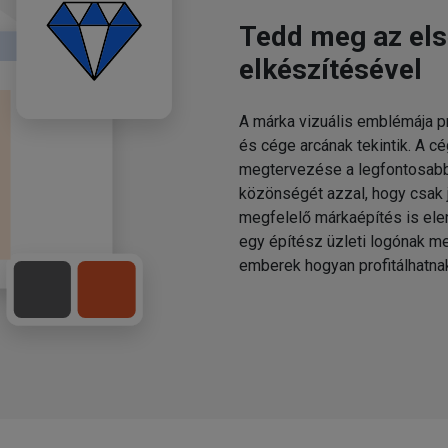
Tedd meg az első
elkészítésével
A márka vizuális emblémája 
és cége arcának tekintik. A 
megtervezése a legfontosabb f
közönségét azzal, hogy csak 
megfelelő márkaépítés is elen
egy építész üzleti logónak me
emberek hogyan profitálhatnak