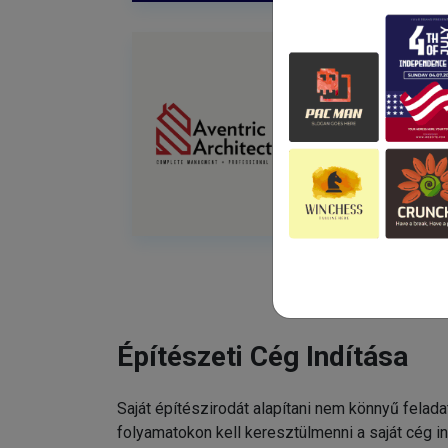
Építészeti Cég Indítása
Saját építészirodát alapítani nem könnyű felada
folyamatokon kell keresztülmenni a saját cég i