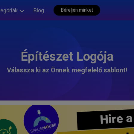
tegóriák
Blog
Béreljen minket
Építészet Logója
Válassza ki az Önnek megfelelő sablont!
Hire a