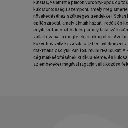
kutatás, valamint a piacon versenyképes építés
kulcsfontosságú szempont, amely megismerteti
növekedéséhez szükséges trendekkel. Sokan 
építészirodát, amely álmaik házait, irodáit és k
egyik legfontosabb dolog, amely katalizátorkén
vállalkozását, a megfelelő márkaépítés. Azokna
közvetítik vállalkozásuk célját és hatékonyan 
maximális esélyük van felülmúlni riválisukat. A 
cég márkaépítésének kritikus eleme, és kulcss
az embereket magával ragadja vállalkozása fel