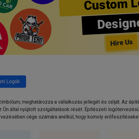
Custom L
Design
Hire Us
eti Logók
imbólum; meghatározza a vállalkozás jellegét és célját. Az építé
n által nyújtott szolgáltatások rését. Építészeti logótervezésü
vezésében cége számára anélkül, hogy komoly erőfeszítéseket