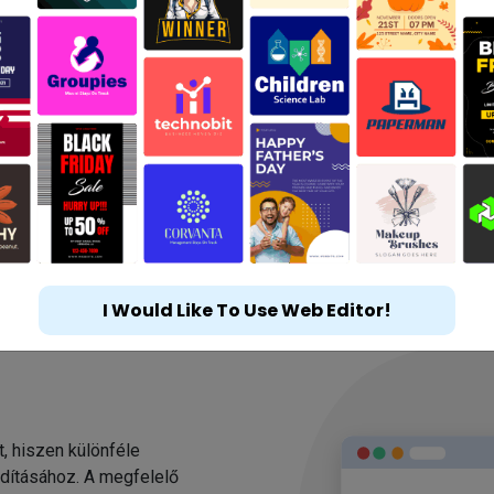
I Would Like To Use Web Editor!
t, hiszen különféle
ndításához. A megfelelő