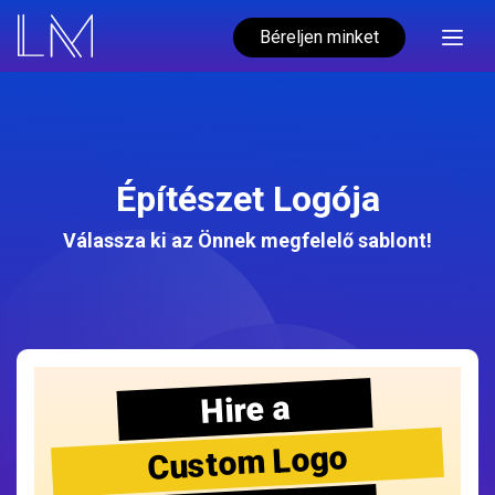
Béreljen minket
Építészet Logója
Válassza ki az Önnek megfelelő sablont!
Hire a
Custom Logo