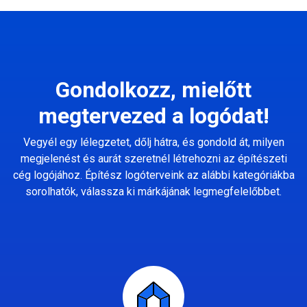
Gondolkozz, mielőtt
megtervezed a logódat!
Vegyél egy lélegzetet, dőlj hátra, és gondold át, milyen
megjelenést és aurát szeretnél létrehozni az építészeti
cég logójához. Építész logóterveink az alábbi kategóriákba
sorolhatók, válassza ki márkájának legmegfelelőbbet.