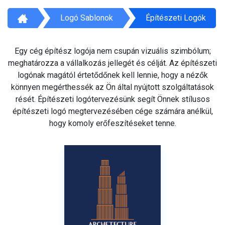
Logó Sablonok
Építészeti Logók
Egy cég építész logója nem csupán vizuális szimbólum;
meghatározza a vállalkozás jellegét és célját. Az építészeti
logónak magától értetődőnek kell lennie, hogy a nézők
könnyen megérthessék az Ön által nyújtott szolgáltatások
rését. Építészeti logótervezésünk segít Önnek stílusos
építészeti logó megtervezésében cége számára anélkül,
hogy komoly erőfeszítéseket tenne.