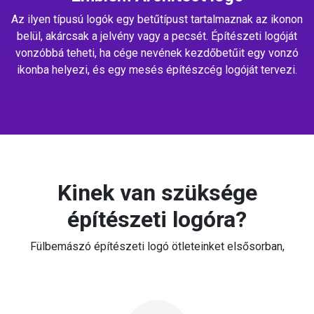
Az ilyen típusú logók egy betűtípust tartalmaznak az ikonon
belül, akárcsak a jelvény vagy a pecsét. Építészeti logóját
vonzóbbá teheti, ha cége nevének kezdőbetűit egy vonzó
ikonba helyezi, és egy mesés építészcég logóját tervezi.
Kinek van szüksége
építészeti logóra?
Fülbemászó építészeti logó ötleteinket elsősorban,