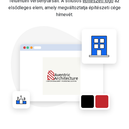
felülmúlni versenytársait. A stílusos
építészeti logó
az
elsődleges elem, amely megváltoztatja építészeti cége
hírnevét.