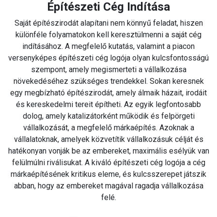
Építészeti Cég Indítása
Saját építészirodát alapítani nem könnyű feladat, hiszen
különféle folyamatokon kell keresztülmenni a saját cég
indításához. A megfelelő kutatás, valamint a piacon
versenyképes építészeti cég logója olyan kulcsfontosságú
szempont, amely megismerteti a vállalkozása
növekedéséhez szükséges trendekkel. Sokan keresnek
egy megbízható építészirodát, amely álmaik házait, irodáit
és kereskedelmi tereit építheti. Az egyik legfontosabb
dolog, amely katalizátorként működik és felpörgeti
vállalkozását, a megfelelő márkaépítés. Azoknak a
vállalatoknak, amelyek közvetítik vállalkozásuk célját és
hatékonyan vonják be az embereket, maximális esélyük van
felülmúlni riválisukat. A kiváló építészeti cég logója a cég
márkaépítésének kritikus eleme, és kulcsszerepet játszik
abban, hogy az embereket magával ragadja vállalkozása
felé.