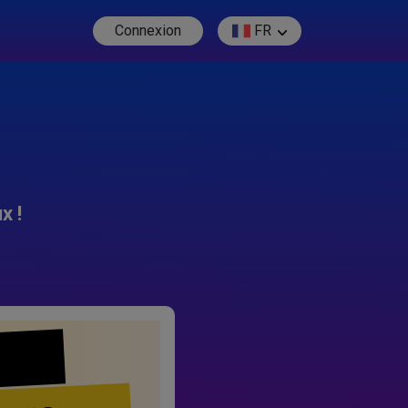
Connexion
FR
x !