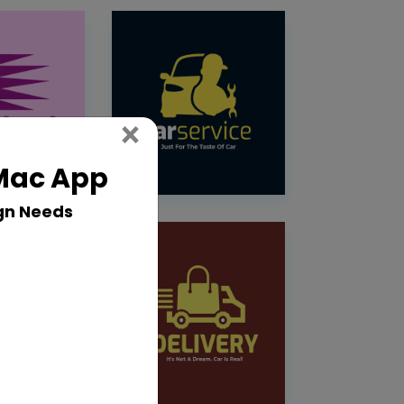
Close
×
 Mac App
gn Needs