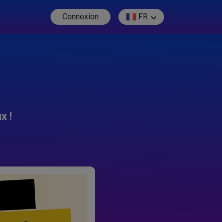
Connexion
FR
x !