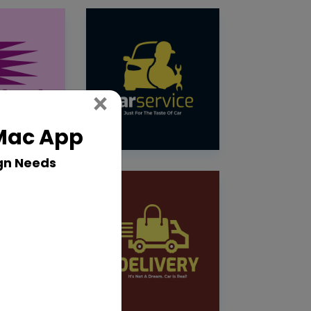
Close
×
 Mac App
gn Needs