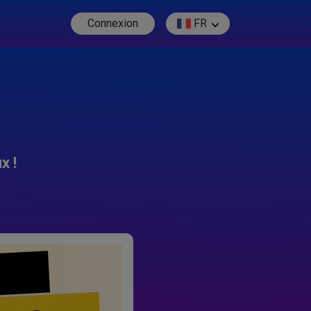
Connexion
FR
x !