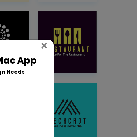
Close
×
 Mac App
gn Needs