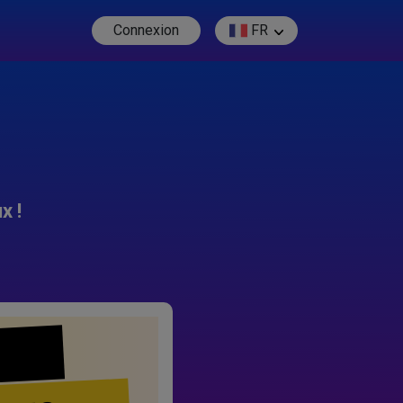
Connexion
FR
x !