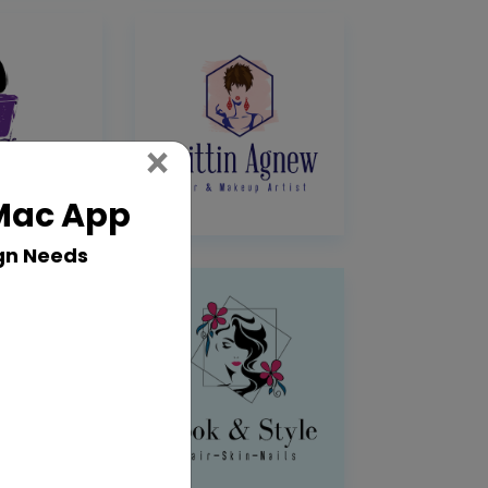
Close
×
 Mac App
gn Needs