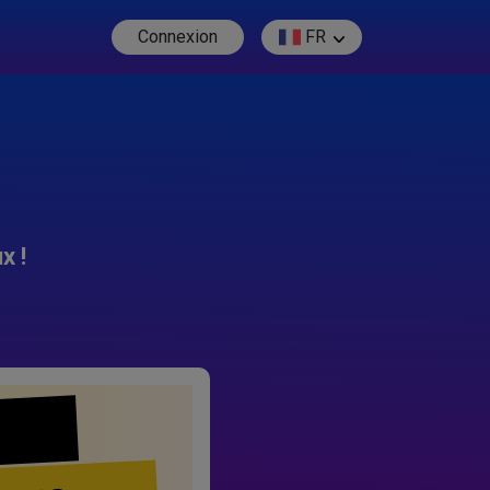
Connexion
FR
x !