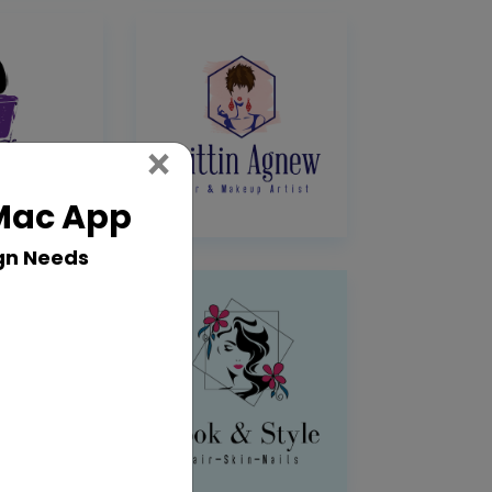
Close
×
 Mac App
gn Needs