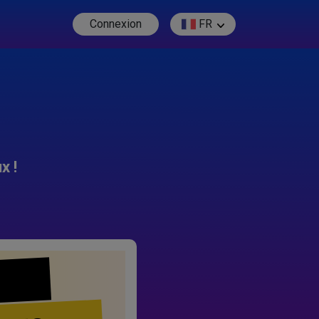
Connexion
FR
x !