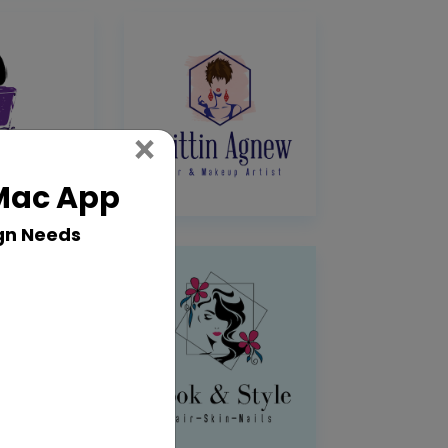
Close
×
 Mac App
gn Needs