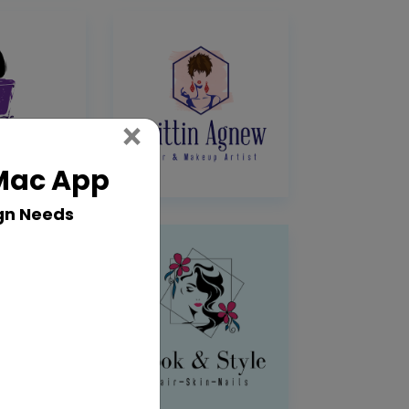
Close
×
 Mac App
gn Needs