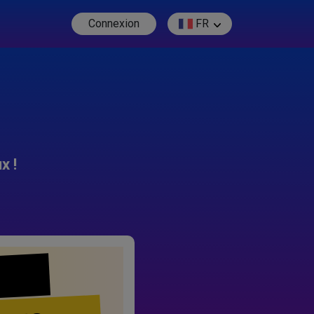
Connexion
FR
x !