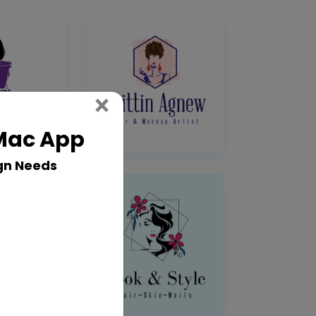
Close
×
 Mac App
gn Needs