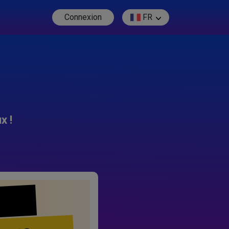
Connexion
FR
x !