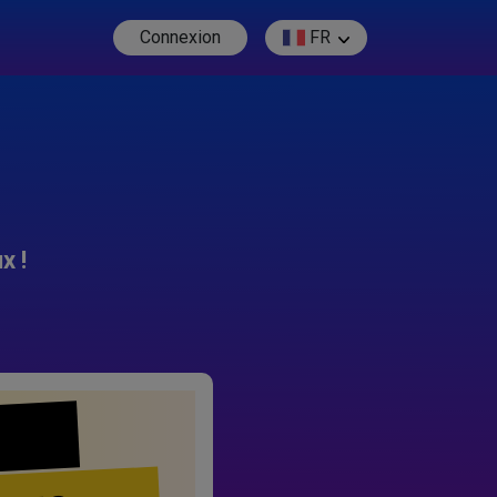
Connexion
FR
x !