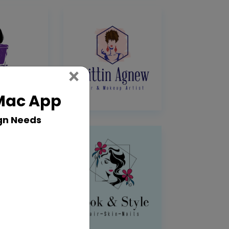
Close
×
 Mac App
gn Needs