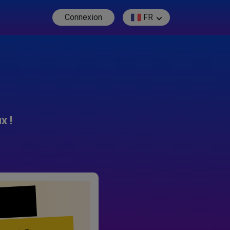
Connexion
FR
x !