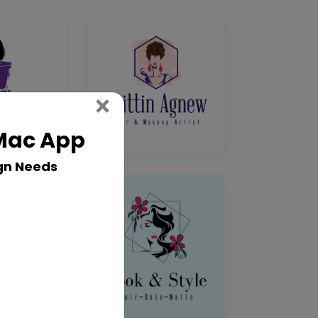
Close
×
 Mac App
gn Needs