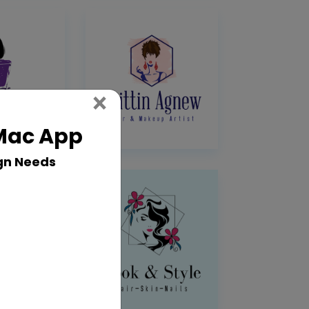
Close
×
 Mac App
gn Needs