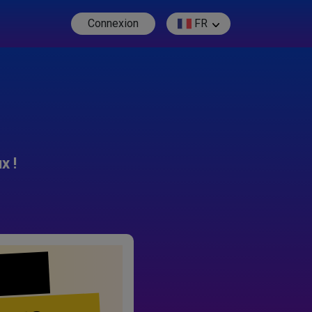
Connexion
FR
x !