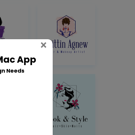
Close
×
 Mac App
gn Needs