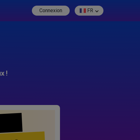
Connexion
FR
x !