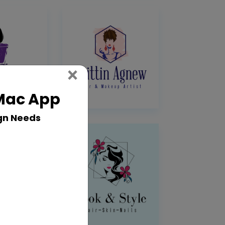
Close
×
 Mac App
gn Needs