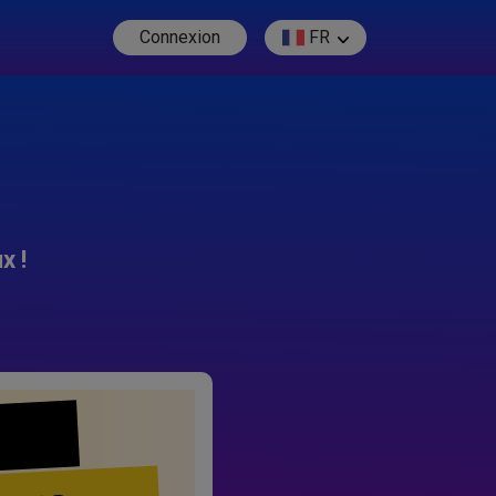
Connexion
FR
x !