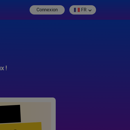
Connexion
FR
x !