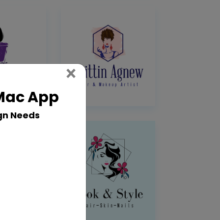
Close
×
 Mac App
gn Needs