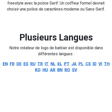
freestyle avec la police Serif. Un coiffeur formel devrait
choisir une police de caractères moderne ou Sans-Serif.
Plusieurs Langues
Notre créateur de logo de barbier est disponible dans
différentes langues :
EN
FR
DE
ES
RU
TR
IT
NL
EL
PT
JA
PL
CS
ID
VI
TH
KO
HU
AR
BN
RO
SV