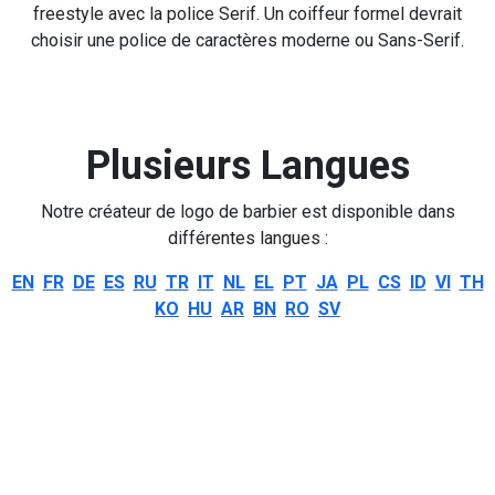
freestyle avec la police Serif. Un coiffeur formel devrait
choisir une police de caractères moderne ou Sans-Serif.
Plusieurs Langues
Notre créateur de logo de barbier est disponible dans
différentes langues :
EN
FR
DE
ES
RU
TR
IT
NL
EL
PT
JA
PL
CS
ID
VI
TH
KO
HU
AR
BN
RO
SV