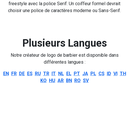
freestyle avec la police Serif. Un coiffeur formel devrait
choisir une police de caractères moderne ou Sans-Serif.
Plusieurs Langues
Notre créateur de logo de barbier est disponible dans
différentes langues :
EN
FR
DE
ES
RU
TR
IT
NL
EL
PT
JA
PL
CS
ID
VI
TH
KO
HU
AR
BN
RO
SV