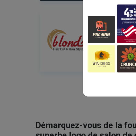
Démarquez-vous de la fou
superbe logo de salon de 