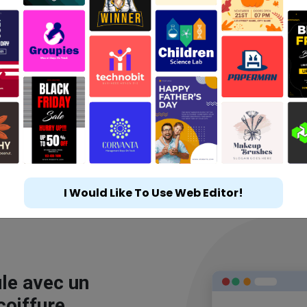
I Would Like To Use Web Editor!
le avec un
coiffure