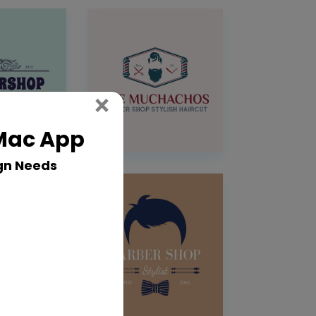
Close
×
 Mac App
gn Needs