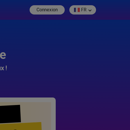
Connexion
FR
re
x !