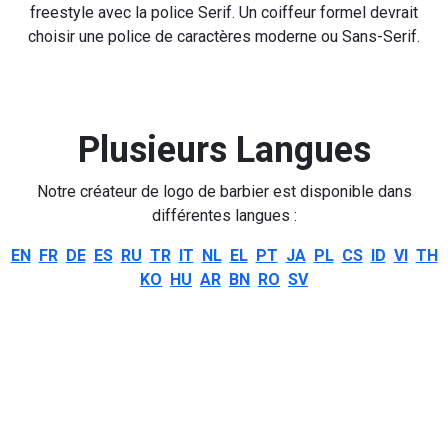
freestyle avec la police Serif. Un coiffeur formel devrait
choisir une police de caractères moderne ou Sans-Serif.
Plusieurs Langues
Notre créateur de logo de barbier est disponible dans
différentes langues :
EN
FR
DE
ES
RU
TR
IT
NL
EL
PT
JA
PL
CS
ID
VI
TH
KO
HU
AR
BN
RO
SV