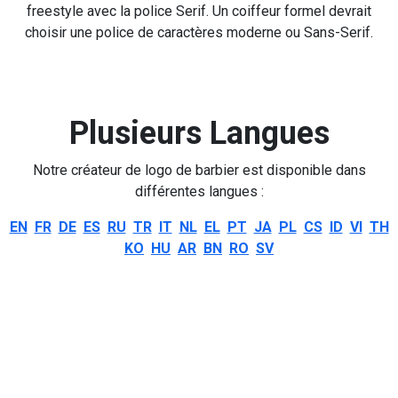
freestyle avec la police Serif. Un coiffeur formel devrait
choisir une police de caractères moderne ou Sans-Serif.
Plusieurs Langues
Notre créateur de logo de barbier est disponible dans
différentes langues :
EN
FR
DE
ES
RU
TR
IT
NL
EL
PT
JA
PL
CS
ID
VI
TH
KO
HU
AR
BN
RO
SV