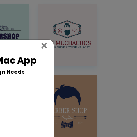
Close
×
 Mac App
gn Needs