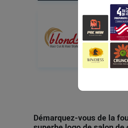
Démarquez-vous de la fou
superbe logo de salon de 