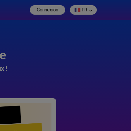
Connexion
FR
re
x !