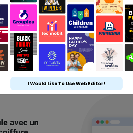
I Would Like To Use Web Editor!
le avec un
coiffure