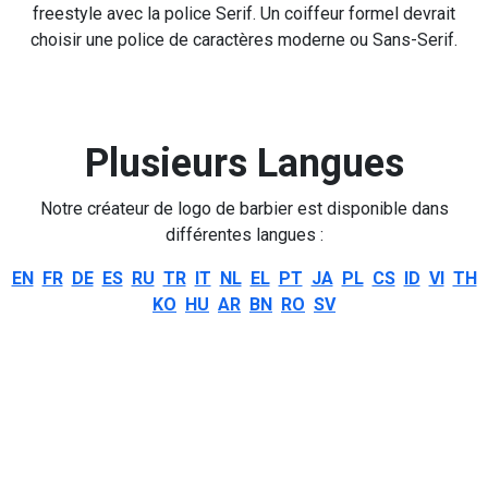
freestyle avec la police Serif. Un coiffeur formel devrait
choisir une police de caractères moderne ou Sans-Serif.
Plusieurs Langues
Notre créateur de logo de barbier est disponible dans
différentes langues :
EN
FR
DE
ES
RU
TR
IT
NL
EL
PT
JA
PL
CS
ID
VI
TH
KO
HU
AR
BN
RO
SV