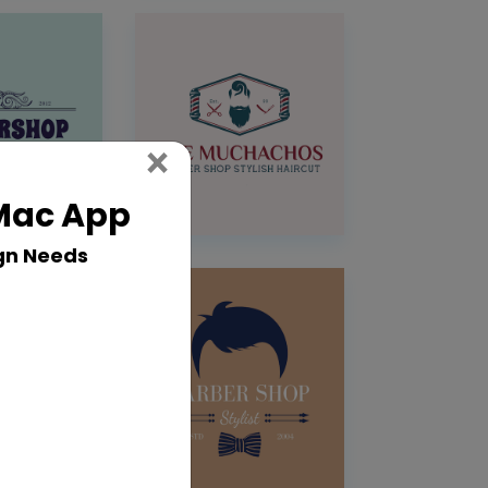
Close
×
 Mac App
gn Needs