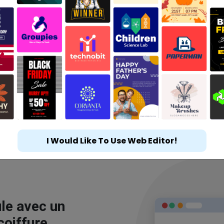
I Would Like To Use Web Editor!
le avec un
coiffure