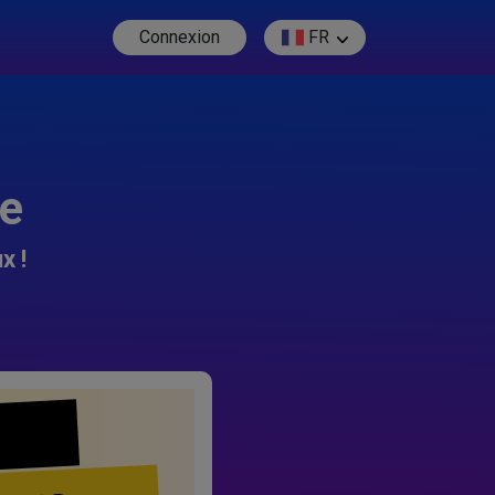
Connexion
FR
re
x !