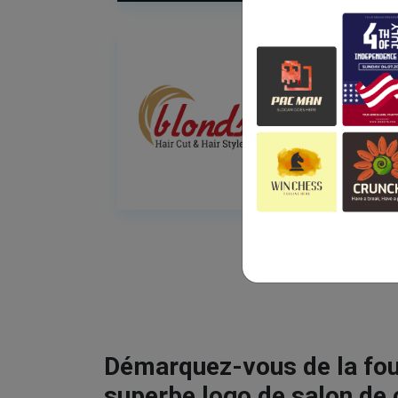
Démarquez-vous de la fou
superbe logo de salon de 