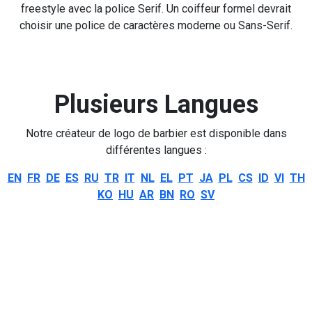
freestyle avec la police Serif. Un coiffeur formel devrait
choisir une police de caractères moderne ou Sans-Serif.
Plusieurs Langues
Notre créateur de logo de barbier est disponible dans
différentes langues :
EN
FR
DE
ES
RU
TR
IT
NL
EL
PT
JA
PL
CS
ID
VI
TH
KO
HU
AR
BN
RO
SV