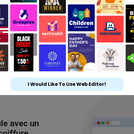
I Would Like To Use Web Editor!
le avec un
coiffure