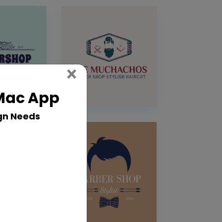
Close
×
 Mac App
gn Needs