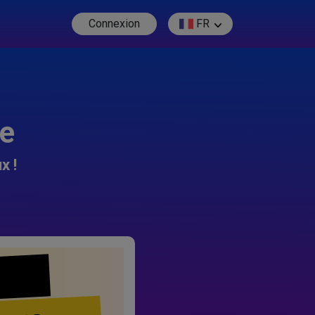
Connexion
FR
re
x !