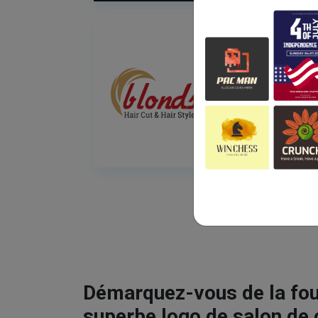
Démarquez-vous de la fou
superbe logo de salon de 