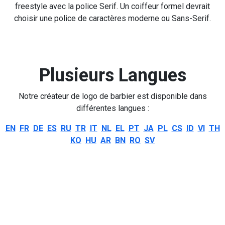
freestyle avec la police Serif. Un coiffeur formel devrait
choisir une police de caractères moderne ou Sans-Serif.
Plusieurs Langues
Notre créateur de logo de barbier est disponible dans
différentes langues :
EN
FR
DE
ES
RU
TR
IT
NL
EL
PT
JA
PL
CS
ID
VI
TH
KO
HU
AR
BN
RO
SV