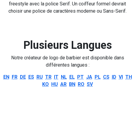
freestyle avec la police Serif. Un coiffeur formel devrait
choisir une police de caractères moderne ou Sans-Serif.
Plusieurs Langues
Notre créateur de logo de barbier est disponible dans
différentes langues :
EN
FR
DE
ES
RU
TR
IT
NL
EL
PT
JA
PL
CS
ID
VI
TH
KO
HU
AR
BN
RO
SV