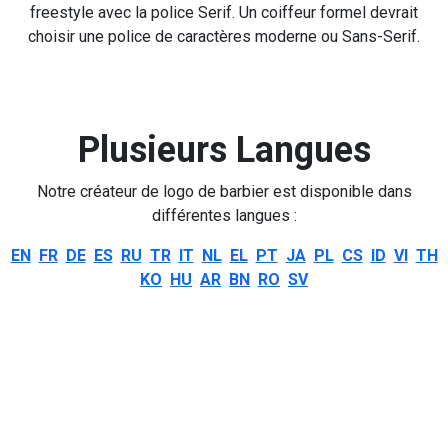
freestyle avec la police Serif. Un coiffeur formel devrait
choisir une police de caractères moderne ou Sans-Serif.
Plusieurs Langues
Notre créateur de logo de barbier est disponible dans
différentes langues :
EN
FR
DE
ES
RU
TR
IT
NL
EL
PT
JA
PL
CS
ID
VI
TH
KO
HU
AR
BN
RO
SV