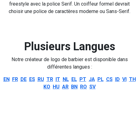
freestyle avec la police Serif. Un coiffeur formel devrait
choisir une police de caractères moderne ou Sans-Serif.
Plusieurs Langues
Notre créateur de logo de barbier est disponible dans
différentes langues :
EN
FR
DE
ES
RU
TR
IT
NL
EL
PT
JA
PL
CS
ID
VI
TH
KO
HU
AR
BN
RO
SV