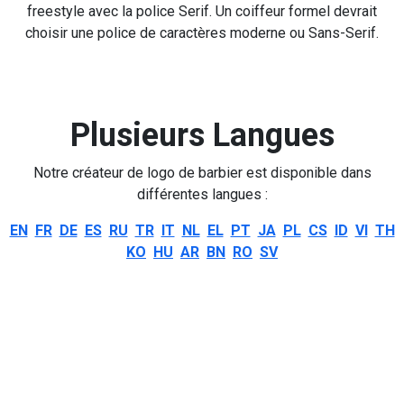
freestyle avec la police Serif. Un coiffeur formel devrait
choisir une police de caractères moderne ou Sans-Serif.
Plusieurs Langues
Notre créateur de logo de barbier est disponible dans
différentes langues :
EN
FR
DE
ES
RU
TR
IT
NL
EL
PT
JA
PL
CS
ID
VI
TH
KO
HU
AR
BN
RO
SV