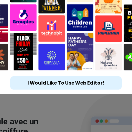
I Would Like To Use Web Editor!
le avec un
coiffure