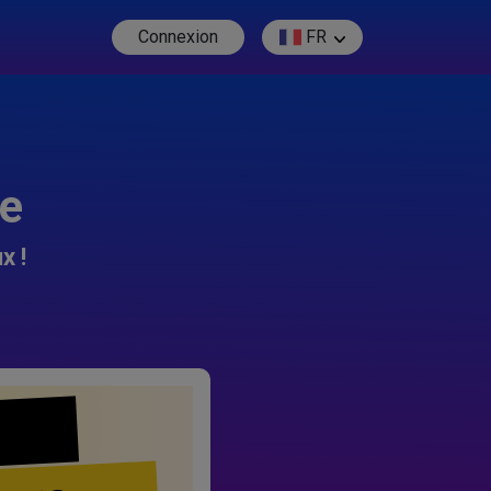
Connexion
FR
re
x !