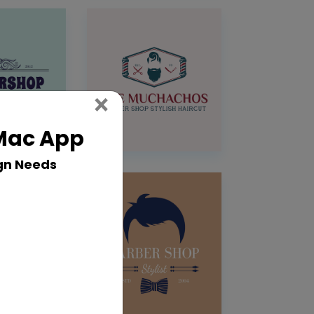
Close
×
 Mac App
gn Needs