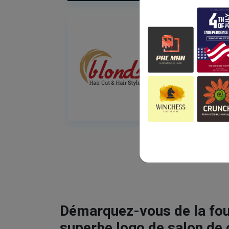
Démarquez-vous de la fou
superbe logo de salon de 