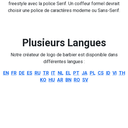
freestyle avec la police Serif. Un coiffeur formel devrait
choisir une police de caractères moderne ou Sans-Serif.
Plusieurs Langues
Notre créateur de logo de barbier est disponible dans
différentes langues :
EN
FR
DE
ES
RU
TR
IT
NL
EL
PT
JA
PL
CS
ID
VI
TH
KO
HU
AR
BN
RO
SV