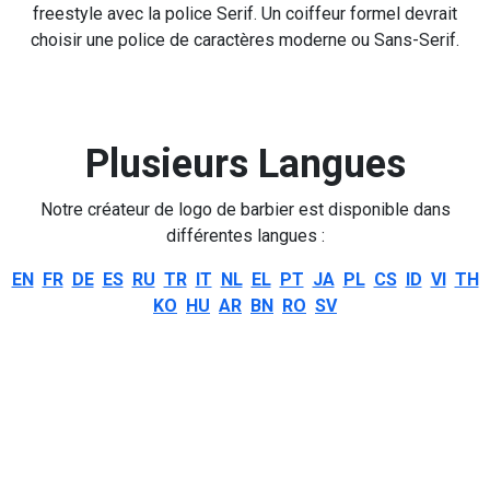
freestyle avec la police Serif. Un coiffeur formel devrait
choisir une police de caractères moderne ou Sans-Serif.
Plusieurs Langues
Notre créateur de logo de barbier est disponible dans
différentes langues :
EN
FR
DE
ES
RU
TR
IT
NL
EL
PT
JA
PL
CS
ID
VI
TH
KO
HU
AR
BN
RO
SV