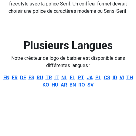
freestyle avec la police Serif. Un coiffeur formel devrait
choisir une police de caractères moderne ou Sans-Serif.
Plusieurs Langues
Notre créateur de logo de barbier est disponible dans
différentes langues :
EN
FR
DE
ES
RU
TR
IT
NL
EL
PT
JA
PL
CS
ID
VI
TH
KO
HU
AR
BN
RO
SV