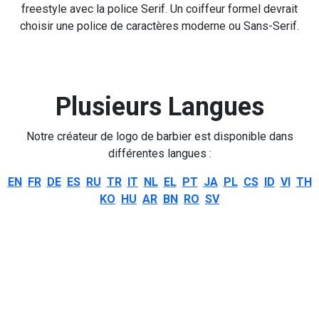
freestyle avec la police Serif. Un coiffeur formel devrait
choisir une police de caractères moderne ou Sans-Serif.
Plusieurs Langues
Notre créateur de logo de barbier est disponible dans
différentes langues :
EN
FR
DE
ES
RU
TR
IT
NL
EL
PT
JA
PL
CS
ID
VI
TH
KO
HU
AR
BN
RO
SV